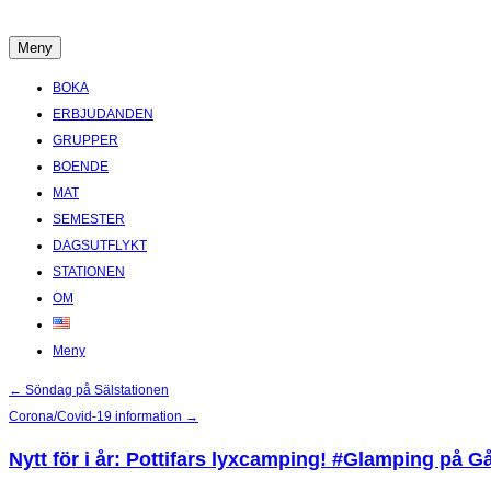
Hoppa
till
Meny
Boende Aktiviteter Möten Hemlig historia i Stockholms Skärgård
innehåll
BOKA
ERBJUDANDEN
GRUPPER
BOENDE
MAT
SEMESTER
DAGSUTFLYKT
STATIONEN
OM
Meny
Inläggsnavigering
←
Söndag på Sälstationen
Corona/Covid-19 information
→
Nytt för i år: Pottifars lyxcamping! #Glamping på G