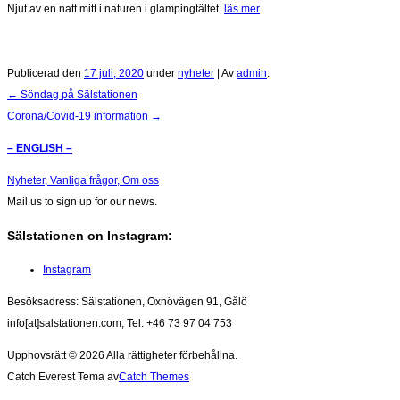
Njut av en natt mitt i naturen i glampingtältet.
läs mer
Publicerad den
17 juli, 2020
under
nyheter
|
Av
admin
.
Inläggsnavigering
←
Söndag på Sälstationen
Corona/Covid-19 information
→
– ENGLISH –
Nyheter,
Vanliga frågor,
Om oss
Mail us to sign up for our news.
Sälstationen on Instagram:
Instagram
Besöksadress: Sälstationen, Oxnövägen 91, Gålö
info[at]salstationen.com; Tel: +46 73 97 04 753
Upphovsrätt © 2026
Alla rättigheter förbehållna.
Catch Everest Tema av
Catch Themes