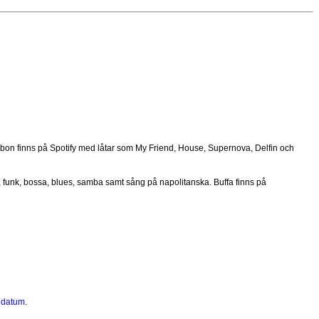
bbon finns på Spotify med låtar som My Friend, House, Supernova, Delfin och
z, funk, bossa, blues, samba samt sång på napolitanska. Buffa finns på
v datum
.