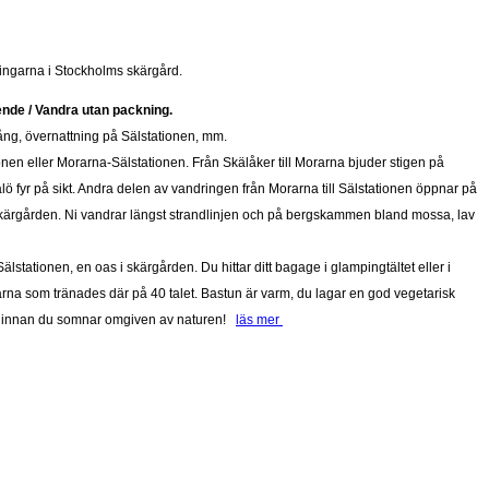
ingarna i Stockholms skärgård.
de / Vandra utan packning.
ng, övernattning på Sälstationen, mm.
ionen eller Morarna-Sälstationen. Från Skälåker till Morarna bjuder stigen på
 fyr på sikt. Andra delen av vandringen från Morarna till Sälstationen öppnar på
kärgården. Ni vandrar längst strandlinjen och på bergskammen bland mossa, lav
älstationen, en oas i skärgården. Du hittar ditt bagage i glampingtältet eller i
larna som tränades där på 40 talet. Bastun är varm, du lagar en god vegetarisk
n innan du somnar omgiven av naturen!
läs mer