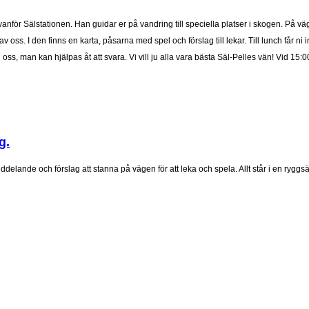
anför Sälstationen. Han guidar er på vandring till speciella platser i skogen. På vä
 av oss. I den finns en karta, påsarna med spel och förslag till lekar. Till lunch får n
l oss, man kan hjälpas åt att svara. Vi vill ju alla vara bästa Säl-Pelles vän! Vid 15:
g.
lande och förslag att stanna på vägen för att leka och spela. Allt står i en ryggsäc