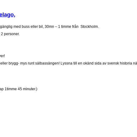
elago,
llgänglig med buss eller bil, 30mn – 1 timme från Stockholm.
 2 personer.
er!
 eller brygg- mys runt sälbassängen! Lyssna till en okänd sida av svensk historia nä
skap 1timme 45 minuter.)