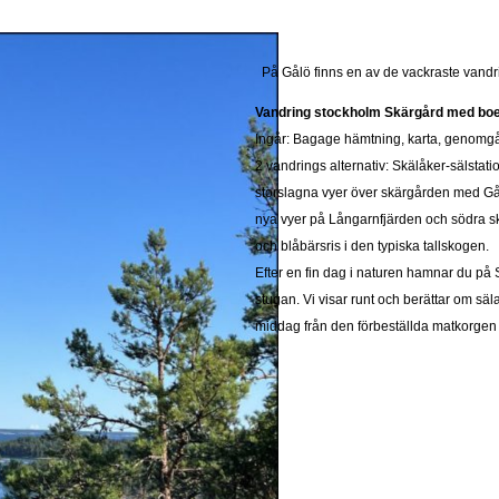
På Gålö finns en av de vackraste vandr
Vandring stockholm Skärgård med boen
Ingår: Bagage hämtning, karta, genomgå
2 vandrings alternativ: Skälåker-sälstat
storslagna vyer över skärgården med Gålö
nya vyer på Långarnfjärden och södra s
och blåbärsris i den typiska tallskogen.
Efter en fin dag i naturen hamnar du på S
stugan. Vi visar runt och berättar om sä
middag från den förbeställda matkorge