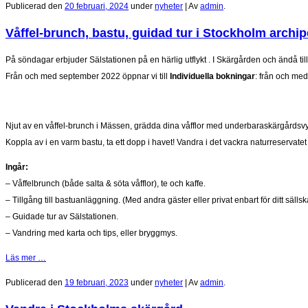
Publicerad den
20 februari, 2024
under
nyheter
|
Av
admin
.
Våffel-brunch, bastu, guidad tur i Stockholm archip
På söndagar erbjuder Sälstationen på en härlig utflykt . I Skärgården och ändå ti
Från och med september 2022 öppnar vi till
Individuella bokningar
: från och med
Njut av en våffel-brunch i Mässen, grädda dina våfflor med underbaraskärgårdsvy
Koppla av i en varm bastu, ta ett dopp i havet! Vandra i det vackra naturreservatet
Ingår:
– Våffelbrunch (både salta & söta våfflor), te och kaffe.
– Tillgång till bastuanläggning. (Med andra gäster eller privat enbart för ditt säll
– Guidade tur av Sälstationen.
– Vandring med karta och tips, eller bryggmys.
Läs mer …
Publicerad den
19 februari, 2023
under
nyheter
|
Av
admin
.