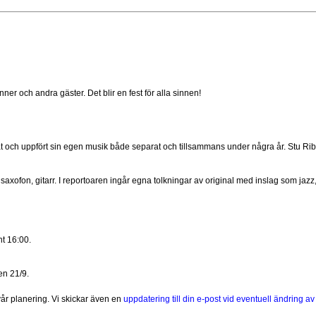
r och andra gäster. Det blir en fest för alla sinnen!
t och uppfört sin egen musik både separat och tillsammans under några år. Stu Ri
saxofon, gitarr. I reportoaren ingår egna tolkningar av original med inslag som jaz
nt 16:00.
en 21/9.
vår planering.
Vi skickar även en
uppdatering till din e-post vid eventuell ändring a