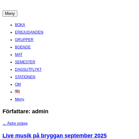
Hoppa
till
Meny
Boende Aktiviteter Möten Hemlig historia i Stockholms Skärgård
innehåll
BOKA
ERBJUDANDEN
GRUPPER
BOENDE
MAT
SEMESTER
DAGSUTFLYKT
STATIONEN
OM
Meny
Författare:
admin
Inläggsnavigering
←
Äldre inlägg
Live musik på bryggan september 2025