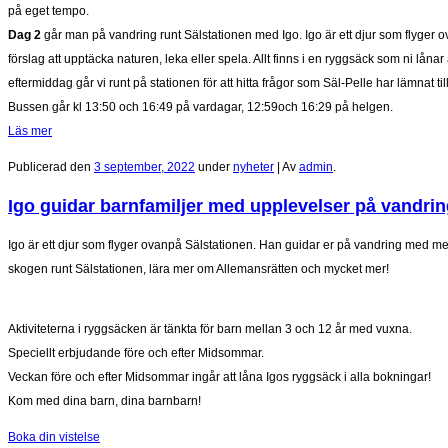
på eget tempo.
Dag 2
går man på vandring runt Sälstationen med Igo. Igo är ett djur som flyger ov
förslag att upptäcka naturen, leka eller spela. Allt finns i en ryggsäck som ni lånar
eftermiddag går vi runt på stationen för att hitta frågor som Säl-Pelle har lämnat til
Bussen går kl 13:50 och 16:49 på vardagar, 12:59och 16:29 på helgen.
Läs mer
Publicerad den
3 september, 2022
under
nyheter
|
Av
admin
.
Igo guidar barnfamiljer med upplevelser på vandrin
Igo är ett djur som flyger ovanpå Sälstationen. Han guidar er på vandring med medde
skogen runt Sälstationen, lära mer om Allemansrätten och mycket mer!
Aktiviteterna i ryggsäcken är tänkta för barn mellan 3 och 12 år med vuxna.
Speciellt erbjudande före och efter Midsommar.
Veckan före och efter Midsommar ingår att låna Igos ryggsäck i alla bokningar!
Kom med dina barn, dina barnbarn!
Boka din vistelse