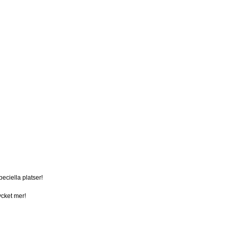
peciella platser!
ycket mer!