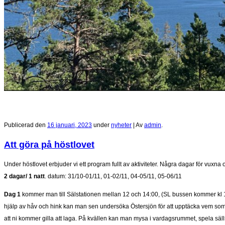
Publicerad den
16 januari, 2023
under
nyheter
|
Av
admin
.
Att göra på höstlovet
Under höstlovet erbjuder vi ett program fullt av aktiviteter. Några dagar för vuxn
2 dagar/ 1 natt
.
datum: 31/10-01/11, 01-02/11, 04-05/11, 05-06/11
Dag 1
kommer man till Sälstationen mellan 12 och 14:00, (SL bussen kommer kl 13
hjälp av håv och hink kan man sen undersöka Östersjön för att upptäcka vem som 
att ni kommer gilla att laga. På kvällen kan man mysa i vardagsrummet, spela säll