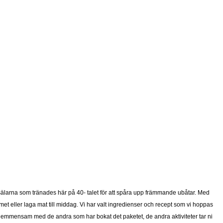
sälarna som tränades här på 40- talet för att spåra upp främmande ubåtar. Med
 eller laga mat till middag. Vi har valt ingredienser och recept som vi hoppas
r gemmensam med de andra som har bokat det paketet, de andra aktiviteter tar ni