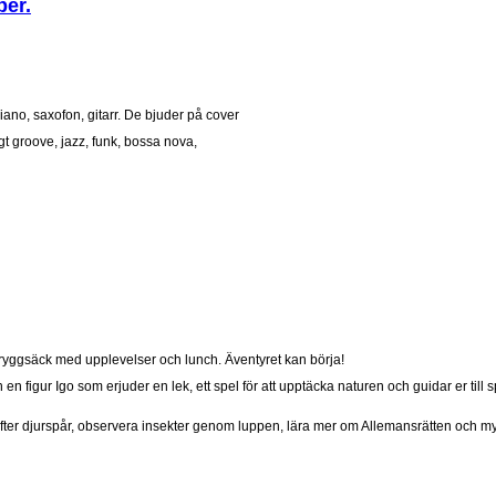
ber.
iano, saxofon, gitarr. De bjuder på cover
gigt groove, jazz, funk, bossa nova,
 ryggsäck med upplevelser och lunch. Äventyret kan börja!
 figur Igo som erjuder en lek, ett spel för att upptäcka naturen och guidar er till s
fter djurspår, observera insekter genom luppen, lära mer om Allemansrätten och m