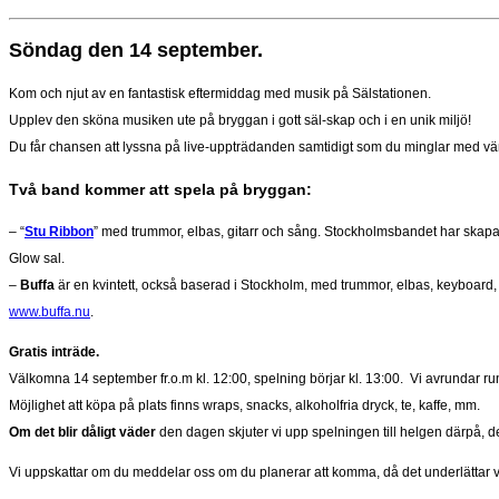
Söndag den 14 september.
Kom och njut av en fantastisk eftermiddag med musik på Sälstationen.
Upplev den sköna musiken ute på bryggan i gott säl-skap och i en unik miljö!
Du får chansen att lyssna på live-uppträdanden samtidigt som du minglar med vänne
Två band kommer att spela på bryggan:
– “
Stu Ribbon
” med trummor, elbas, gitarr och sång. Stockholmsbandet har skapa
Glow sal.
–
Buffa
är en kvintett, också baserad i Stockholm, med trummor, elbas, keyboard, 
www.buffa.nu
.
Gratis inträde.
Välkomna 14 september fr.o.m kl. 12:00, spelning börjar kl. 13:00. Vi avrundar ru
Möjlighet att köpa på plats finns wraps, snacks, alkoholfria dryck, te, kaffe, mm.
Om det blir dåligt väder
den dagen skjuter vi upp spelningen till helgen därpå, d
Vi uppskattar om du meddelar oss om du planerar att komma,
då det underlättar 