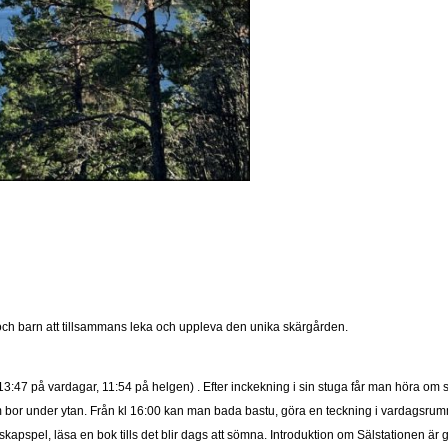
a och barn att tillsammans leka och uppleva den unika skärgården.
:47 på vardagar, 11:54 på helgen) . Efter inckekning i sin stuga får man höra om 
bor under ytan. Från kl 16:00 kan man bada bastu, göra en teckning i vardagsrummet
skapspel, läsa en bok tills det blir dags att sömna. Introduktion om Sälstationen ä