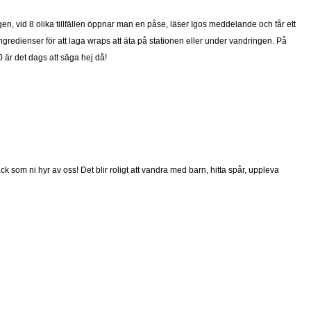
gen, vid 8 olika tillfällen öppnar man en påse, läser Igos meddelande och får ett
i ingredienser för att laga wraps att äta på stationen eller under vandringen. På
00 är det dags att säga hej då!
k som ni hyr av oss! Det blir roligt att vandra med barn, hitta spår, uppleva