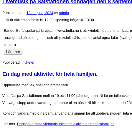
Livemusik på Sälstationen söndagen den 8 septem
Publicerat den
19 augusti, 2024
av
admin
Ni är välkomna fr.o.m kl. 12:30, spelning börjar kl. 13:30.
Bandet Buffa spelar på bryggan ( www.buffa.nu ), ett kvintett med trummor, bas, p
arrangerad på ett originellt och uttrycksfullt sätts, och ett antal egna låtar. (svän
samba).
Läs mer
Publicerad i
nyheter
En dag med aktivitet för hela familjen.
Upplevelse med lek, spel och promenad!
Vi träffas på Sälstationen mellan 10 och 11:00 på morgonen. Ni får en fullpackad
Vid varje stopp under vandringen öppnar ni en påse. Ni hittar ett meddelande från en
Kom och vandra med dina barn, använd alla sinnen för att uppleva skogen, leta e
Läs mer:
Dagspaket med vildmarklunch och aktiviteter för barnfamiljer.