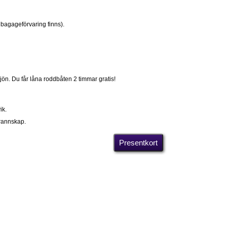
l bagageförvaring finns).
jön. Du får låna roddbåten 2 timmar gratis!
ik.
grannskap.
Presentkort