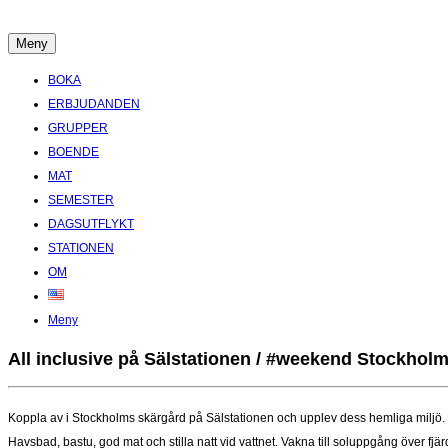
Hoppa
till
Meny
Boende Aktiviteter Möten Hemlig historia i Stockholms Skärgård
innehåll
BOKA
ERBJUDANDEN
GRUPPER
BOENDE
MAT
SEMESTER
DAGSUTFLYKT
STATIONEN
OM
Meny
All inclusive på Sälstationen / #weekend Stockhol
Koppla av i Stockholms skärgård på Sälstationen och upplev dess hemliga miljö.
Havsbad, bastu, god mat och stilla natt vid vattnet. Vakna till soluppgång över fjä