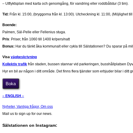
– Utflyktsplan med karta och genomgång, för vandring eller roddbåtstur (3 tim).
Tid:
Från kl. 15:00, (bryggorna från kl. 13:00). Utcheckning kl. 11:00, (Möjlighet til
Boende:
Palmen, Säl-Pelle eller Fellenius stuga.
Pris
: Priser, från 1060 till 1400 kr/pers/natt
Bonus:
Har du tänkt åka kommunalt eller cykla till Sälstationen? Du sparar på mil
Visa
vägbeskrivning
Kollektiv trafik
från staden, bussen stannar vid parkeringen, busshållplatsen Dyv
Hyr en bil av någon i ditt område. Det finns flera tjänster som erbjuder bilar i ditt 
Boka
– ENGLISH –
Nyheter,
Vanliga frågor,
Om oss
Mail us to sign up for our news.
Sälstationen on Instagram: