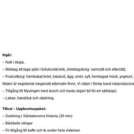
Ingår:
– Natt i stuga,
– Middag att laga själv i fullutrustat kök, (middagskorg: varmrätt och efterrätt).
– Frukostkorg: hembakat bröd, lokalost, ägg, smör, sylt, hemlagad müsli, yoghurt, t
Maten är vegetarisk /veganskt alternativ finns. Vi väljer i första hand närproduce
– Tillgång till Mysingen med dusch och bastu (egen tid för ert sällskap).
– Lakan, handduk och städning.
Tillval
– Upplevelsepaket:
– Guidning i Sälstationens historia (30 min)
– Bäddade sängar
– Fri tillgång till kaffe och te under hela vistelsen