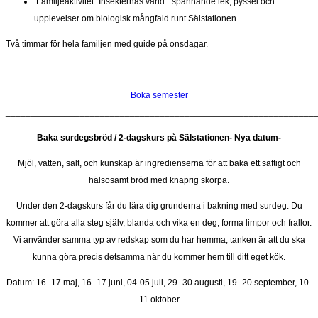
Familjeaktivitet ”Insekternas värld”: spännande lek, pyssel och
upplevelser om biologisk mångfald runt Sälstationen.
Två timmar för hela familjen med guide på onsdagar.
Boka semester
______________________________________________________________
Baka surdegsbröd / 2-dagskurs på Sälstationen- Nya datum-
Mjöl, vatten, salt, och kunskap är ingredienserna för att baka ett saftigt och
hälsosamt bröd med knaprig skorpa.
Under den 2-dagskurs får du lära dig grunderna i bakning med surdeg. Du
kommer att göra alla steg själv, blanda och vika en deg, forma limpor och frallor.
Vi använder samma typ av redskap som du har hemma, tanken är att du ska
kunna göra precis detsamma när du kommer hem till ditt eget kök.
Datum:
16- 17 maj,
16- 17 juni, 04-05 juli, 29- 30 augusti, 19- 20 september, 10-
11 oktober