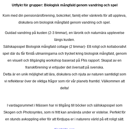
Utflykt för grupper: Biologisk mångfald genom vandring och spel
Kom med din pensionärsförening, bokcirkel, familj eller vänkrets för att uppleva,
diskutera om biologisk mångfald genom vandring och spel.
Guidad vandring på kusten (2-3 timmar), en lärorik och naturnära upplevelse
längs kusten.
Sällskapsspel Biologisk mångfald collage (2 timmar)- Ett roligt och kollaborativt
spel där du får förstå utmaningarna och trycket kring biologisk mångfald, genom
en visuell och tillgänglig workshop baserad på FNs rapport. Skapat av en
franskförening vi erbjuder det översatt på svenska.
Detta är en unik möjlighet att lära, diskutera och njuta av naturen samtidigt som
vi reflekterar över de viktiga frågor som rör vår planets framtid. Välkommen att
delta!
I vardagsrummet i Mässen har ni tillgång till böcker och sällskapsspel som
Skogen och Photosyntes, som ni fritt kan använda under er vistelse. Perfekt för
en stunds avkoppling eller för att fördjupa er i naturens värld på ett roligt sätt.