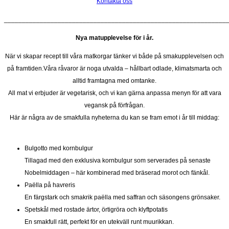
Kontakta oss
______________________________________________________________
Nya matupplevelse för i år.
När vi skapar recept till våra matkorgar tänker vi både på smakupplevelsen och
på framtiden.Våra råvaror är noga utvalda – hållbart odlade, klimatsmarta och
alltid framtagna med omtanke.
All mat vi erbjuder är vegetarisk, och vi kan gärna anpassa menyn för att vara
vegansk på förfrågan.
Här är några av de smakfulla nyheterna du kan se fram emot i år till middag:
Bulgotto med kornbulgur
Tillagad med den exklusiva kornbulgur som serverades på senaste
Nobelmiddagen – här kombinerad med bräserad morot och fänkål.
Paëlla på havreris
En färgstark och smakrik paëlla med saffran och säsongens grönsaker.
Spetskål med rostade ärtor, örtigröra och klyftpotatis
En smakfull rätt, perfekt för en utekväll runt muurikkan.