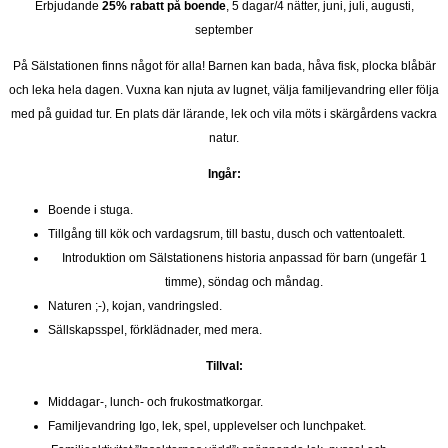
Erbjudande
25% rabatt på boende
, 5 dagar/4 nätter, juni, juli, augusti,
september
På Sälstationen finns något för alla! Barnen kan bada, håva fisk, plocka blåbär
och leka hela dagen. Vuxna kan njuta av lugnet, välja familjevandring eller följa
med på guidad tur. En plats där lärande, lek och vila möts i skärgårdens vackra
natur.
Ingår:
Boende i stuga.
Tillgång till kök och vardagsrum, till bastu, dusch och vattentoalett.
Introduktion om Sälstationens historia anpassad för barn (ungefär 1
timme), söndag och måndag.
Naturen ;-), kojan, vandringsled.
Sällskapsspel, förklädnader, med mera.
Tillval:
Middagar-, lunch- och frukostmatkorgar.
Familjevandring Igo, lek, spel, upplevelser och lunchpaket.