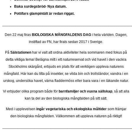
Baka surdegsbröd- Nya datum.
Pottifars glampintält är redan riggat.
______________________________________________________________
Den 22 maj firas
BIOLOGISKA MÅNGFALDENS DAG
i hela världen. Dagen,
instiftad av FN, har firats sedan 2017 i Sverige.
På
Sälstationen
har vi valt att ordna aktiviteter hela sommaren med fokus på
detta viktiga tema! Belägna mitt i ett naturreservat och vid havet i den vackra
Stockholms skärgård, erbjuds en plats för att verkligen uppleva naturens
mångfald. Här kan du titta på insekter, se vilda bin och trollsländor, vandra i en
urskog, undersöka havet, värna fladdermöss eller bara vara i en läkande natur.
Vi erbjuder olika program både för
barnfamiljer och vuxna sällskap
, så att alla
kan ta del av den biologiska mångfalden på sitt sätt.
Med i upplevelsen
ingår vegetariska och ekologiska måltider
som främjar
den biologiska mångfalden. Välkommen att uppleva naturen på riktigt!
______________________________________________________________