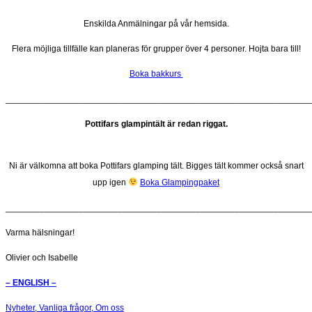
Enskilda Anmälningar på vår hemsida.
Flera möjliga tillfälle kan planeras för grupper över 4 personer. Hojta bara till!
Boka bakkurs
______________________________________________________________
Pottifars glampintält är redan riggat.
Ni är välkomna att boka Pottifars glamping tält. Bigges tält kommer också snart
upp igen
Boka Glampingpaket
______________________________________________________________
Varma hälsningar!
Olivier och Isabelle
– ENGLISH –
Nyheter,
Vanliga frågor,
Om oss