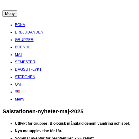
Hoppa
till
Meny
Boende Aktiviteter Möten Hemlig historia i Stockholms Skärgård
innehåll
BOKA
ERBJUDANDEN
GRUPPER
BOENDE
MAT
SEMESTER
DAGSUTFLYKT
STATIONEN
OM
Meny
Salstationen-nyheter-maj-2025
Utflykt för grupper: Biologisk mångfald genom vandring och spel.
Nya matupplevelse för i år.
Sommar äventyr för barnfamiljer. 25% rabatt