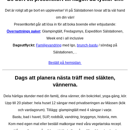
Det är roligt att ge bort en upplevelse! Vi på Sälstationen lovar att ta väl hand
om din vän!
Presentkortet går att lösa in för att boka boende eller erbjudande:
Övernattnings paket
: Glampingtält, Fredagsmys, Expedition Sälstationen,
Week end i all inclusive
Dagsutflyckt:
Familjevandring
med Igo,
brunch-bastu
/ söndag på
Sälstationen,…
Beställ på hemsidan
Dags att planera nästa träff med släkten,
vännerna.
Dela härliga stunder med din familj, dina vänner, din bokcirkel, yoga-gäng, kör.
Upp till 20 platser: hela huset 12 sängar med privatiseringen av Mässen (kök
och vardagsrum). Tillägg: glampingtält med 4 sängar i varje.
Bastu, bad i havet, SUP, roddbåt, vandring, bryggmys, historia, mm.
Kom med egen mat eller beställ matkorgar med våra vegetariska recept.