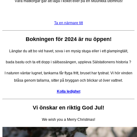
Våra matkorgar går att laga i köket eller på en Muurikka utomhus!
Ta en närmare titt
B
okningen för 2024 är nu öppen!
Längtar du att bo vid havet, sova i en mysig stuga eller i ett glampingtält,
bada bastu och ta ett dopp i sälbassängen, uppleva Sälstationens historia ?
I naturen väntar lugnet, tankarna får flyga fritt, bruset har tystnat. Vi hör vinden
blåsa genom tallarna, sitter på bryggan och blickar ut över vattnet.
Kolla ledighet
Vi önskar en riktig God Jul!
We wish you a Merry Christmas!