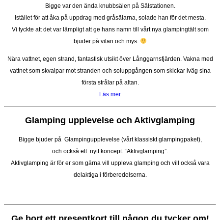
Bigge var den ända knubbsälen på Sälstationen.
Istället för att åka på uppdrag med gråsälarna, solade han för det mesta.
Vi tyckte att det var lämpligt att ge hans namn till vårt nya glampingtält som
bjuder på vilan och mys.
Nära vattnet, egen strand, fantastisk utsikt över Långgarnsfjärden. Vakna med
vattnet som skvalpar mot stranden och soluppgången som skickar iväg sina
första strålar på altan.
Läs mer
Glamping upplevelse och Aktivglamping
Bigge bjuder på Glampingupplevelse (vårt klassiskt glampingpaket),
och också ett nytt koncept. “Aktivglamping”.
Aktivglamping är för er som gärna vill uppleva glamping och vill också vara
delaktiga i förberedelserna.
Ge bort ett presentkort till någon du tycker om!