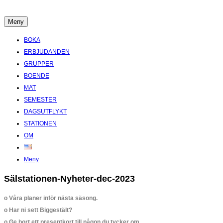
Hoppa
till
Meny
Boende Aktiviteter Möten Hemlig historia i Stockholms Skärgård
innehåll
BOKA
ERBJUDANDEN
GRUPPER
BOENDE
MAT
SEMESTER
DAGSUTFLYKT
STATIONEN
OM
Meny
Sälstationen-Nyheter-dec-2023
o Våra planer inför nästa säsong.
o Har ni sett Biggestält?
o Ge bort ett presentkort till någon du tycker om.