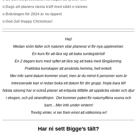
o Dags att planera nästa träff med släkt o vänner.
o Bokningen för 2024 är nu öppen!
o God Jul! Happy Christmas!
Hej!
Medan snön faller och naturen vilar planerar vi för nya upplevelser.
En kurs för att lära sig att baka surdegsbröd!
En 2 dagars kurs med syftet att lära sig att baka med långjäsning.
Praktiska kunskaper att använda hemma, helt enkelt.
Mer info samt datum kommer snart, men är du minst 6 personer som är
intresserade kan vi redan boka ett datum för din grupp. Hojta bara till!
Nästa säsong har vi också planer att erbjuda tillfälle att upptäcka växter och djur
i skogen, och på strandlinjen. Det kommer paket för naturnyfikna vuxna och
barn…Mer info under vintern!
Trevlig vinter, vi ser fram emot att välkomna er!
Har ni sett Bigge’s tält?