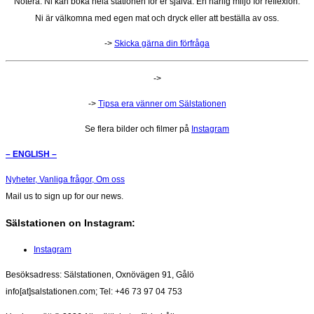
Notera: Ni kan boka hela stationen för er själva. En härlig miljö för reflexion.
Ni är välkomna med egen mat och dryck eller att beställa av oss.
->
Skicka gärna din förfråga
->
->
Tipsa era vänner om Sälstationen
Se flera bilder och filmer på
Instagram
– ENGLISH –
Nyheter,
Vanliga frågor,
Om oss
Mail us to sign up for our news.
Sälstationen on Instagram:
Instagram
Besöksadress: Sälstationen, Oxnövägen 91, Gålö
info[at]salstationen.com; Tel: +46 73 97 04 753