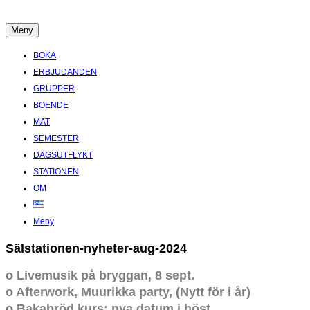
Hoppa
till
Meny
Boende Aktiviteter Möten Hemlig historia i Stockholms Skärgård
innehåll
BOKA
ERBJUDANDEN
GRUPPER
BOENDE
MAT
SEMESTER
DAGSUTFLYKT
STATIONEN
OM
Meny
Sälstationen-nyheter-aug-2024
o Livemusik på bryggan, 8 sept.
o Afterwork, Muurikka party, (Nytt för i år)
o Bakabröd kurs: nya datum i höst