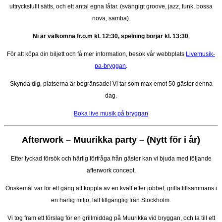
uttrycksfullt sätts, och ett antal egna låtar. (svängigt groove, jazz, funk, bossa
nova, samba).
Ni är välkomna fr.o.m kl. 12:30, spelning börjar kl. 13:30
.
För att köpa din biljett och få mer information, besök vår webbplats
Livemusik-
pa-bryggan
.
Skynda dig, platserna är begränsade! Vi tar som max emot 50 gäster denna
dag.
Boka live musik på bryggan
Afterwork – Muurikka party –
(Nytt för i år)
Efter lyckad försök och härlig förfråga från gäster kan vi bjuda med följande
afterwork concept.
Önskemål var för ett gäng att koppla av en kväll efter jobbet, grilla tillsammans i
en härlig miljö, lätt tillgänglig från Stockholm.
Vi tog fram ett förslag för en grillmiddag på Muurikka vid bryggan, och la till ett