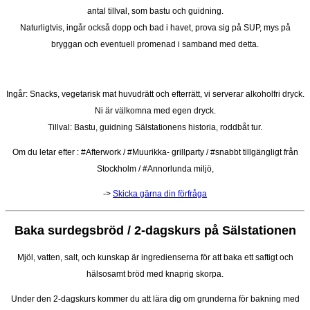
antal tillval, som bastu och guidning.
Naturligtvis, ingår också dopp och bad i havet, prova sig på SUP, mys på
bryggan och eventuell promenad i samband med detta.
Ingår: Snacks, vegetarisk mat huvudrätt och efterrätt, vi serverar alkoholfri dryck.
Ni är välkomna med egen dryck.
Tillval: Bastu, guidning Sälstationens historia, roddbåt tur.
Om du letar efter : #Afterwork / #Muurikka- grillparty / #snabbt tillgängligt från
Stockholm / #Annorlunda miljö,
->
Skicka gärna din förfråga
Baka surdegsbröd / 2-dagskurs på Sälstationen
Mjöl, vatten, salt, och kunskap är ingredienserna för att baka ett saftigt och
hälsosamt bröd med knaprig skorpa.
Under den 2-dagskurs kommer du att lära dig om grunderna för bakning med