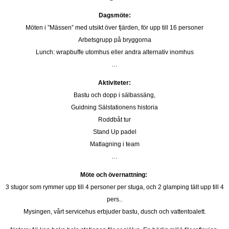
Dagsmöte:
Möten i ”Mässen” med utsikt över fjärden, för upp till 16 personer
Arbetsgrupp på bryggorna
Lunch: wrapbuffe utomhus eller andra alternativ inomhus
…
Aktiviteter:
Bastu och dopp i sälbassäng,
Guidning Sälstationens historia
Roddbåt tur
Stand Up padel
Matlagning i team
…
Möte och övernattning:
3 stugor som rymmer upp till 4 personer per stuga, och 2 glamping tält upp till 4
pers..
Mysingen, vårt servicehus erbjuder bastu, dusch och vattentoalett.