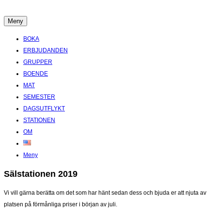
Hoppa
till
Meny
Boende Aktiviteter Möten Hemlig historia i Stockholms Skärgård
innehåll
BOKA
ERBJUDANDEN
GRUPPER
BOENDE
MAT
SEMESTER
DAGSUTFLYKT
STATIONEN
OM
Meny
Sälstationen 2019
Vi vill gärna berätta om det som har hänt sedan dess och bjuda er att njuta av
platsen på förmånliga priser i början av juli.