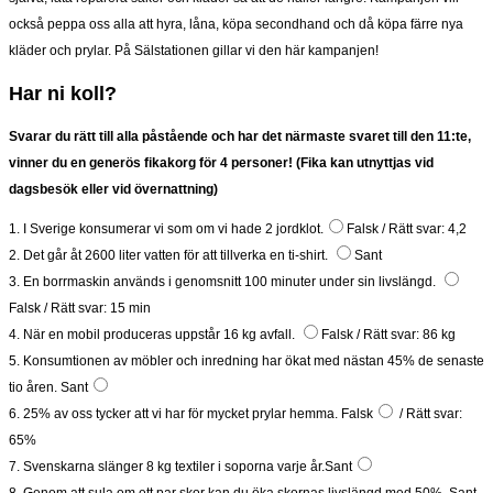
också peppa oss alla att hyra, låna, köpa secondhand och då köpa färre nya
kläder och prylar. På Sälstationen gillar vi den här kampanjen!
Har ni koll?
Svarar du rätt till alla påstående och har det närmaste svaret till den 11:te,
vinner du en generös fikakorg för 4 personer! (Fika kan utnyttjas vid
dagsbesök eller vid övernattning)
1. I Sverige konsumerar vi som om vi hade 2 jordklot.
Falsk
/ Rätt svar: 4,2
2. Det går åt 2600 liter vatten för att tillverka en ti-shirt.
Sant
3. En borrmaskin används i genomsnitt 100 minuter under sin livslängd.
Falsk
/ Rätt svar: 15 min
4. När en mobil produceras uppstår 16 kg avfall.
Falsk
/ Rätt svar: 86 kg
5. Konsumtionen av möbler och inredning har ökat med nästan 45% de senaste
tio åren.
Sant
6. 25% av oss tycker att vi har för mycket prylar hemma.
Falsk
/ Rätt svar:
65%
7. Svenskarna slänger 8 kg textiler i soporna varje år.
Sant
8. Genom att sula om ett par skor kan du öka skornas livslängd med 50%.
Sant