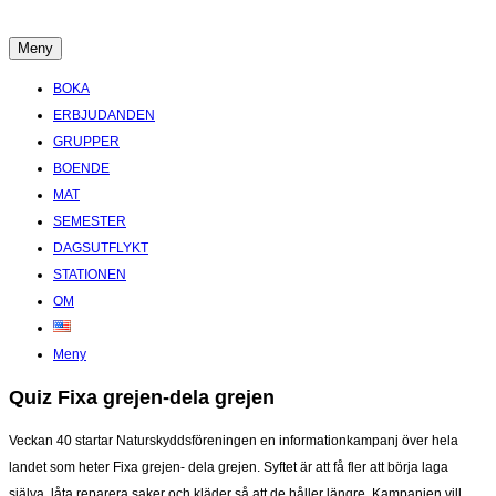
Hoppa
till
Meny
Boende Aktiviteter Möten Hemlig historia i Stockholms Skärgård
innehåll
BOKA
ERBJUDANDEN
GRUPPER
BOENDE
MAT
SEMESTER
DAGSUTFLYKT
STATIONEN
OM
Meny
Quiz Fixa grejen-dela grejen
Veckan 40 startar Naturskyddsföreningen en informationkampanj över hela
landet som heter Fixa grejen- dela grejen. Syftet är att få fler att börja laga
själva, låta reparera saker och kläder så att de håller längre. Kampanjen vill