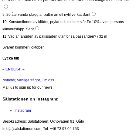
9. 20 återvända plagg är bättre än ett nytillverkat.
Sant
10. Konsumtionen av kläder, prylar och möbler står för 10% av en persons
klimatutsläpp.
Sant
11. Vad är längden av palissaden utanför sälbassängen? / 32 m
Svaren kommer i oktober.
Lycka till!
– ENGLISH –
Nyheter,
Vanliga frågor,
Om oss
Mail us to sign up for our news.
Sälstationen on Instagram:
Instagram
Besöksadress: Sälstationen, Oxnövägen 91, Gålö
info[at]salstationen.com; Tel: +46 73 97 04 753