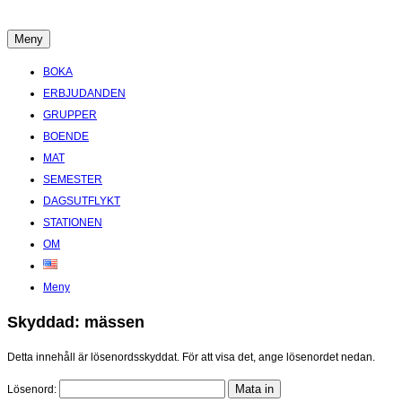
Hoppa
till
Meny
Boende Aktiviteter Möten Hemlig historia i Stockholms Skärgård
innehåll
BOKA
ERBJUDANDEN
GRUPPER
BOENDE
MAT
SEMESTER
DAGSUTFLYKT
STATIONEN
OM
Meny
Skyddad: mässen
Detta innehåll är lösenordsskyddat. För att visa det, ange lösenordet nedan.
Lösenord: