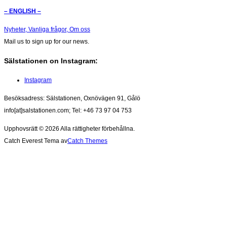
– ENGLISH –
Nyheter,
Vanliga frågor,
Om oss
Mail us to sign up for our news.
Sälstationen on Instagram:
Instagram
Besöksadress: Sälstationen, Oxnövägen 91, Gålö
info[at]salstationen.com; Tel: +46 73 97 04 753
Upphovsrätt © 2026
Alla rättigheter förbehållna.
Catch Everest Tema av
Catch Themes