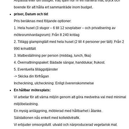
Anpassa efter din budget: Välj själv hur ni vill hantera mat, dryck och
boende för att hålla ert sammanträde inom budget.
priser, Datum och tid
:
Pris beräknas med följande optioner:
1. Hela huset (3 stugor – 6 till 12 sovplatser – och privatisering av
mötesrum/vardagsrum): Från 8 240 kr/dag
2. Tillägg glampingtält med hela huset (2 till 4 personer per tält): Från 2
990 kr/natt/tält
3. Matbeställning per person (middag, lunch, fika)
4. Övernattningspaket: Bädade sängar, handdukar, frukost.
5. Eventuella tilläggstjänster
-> Skicka din förfrågan
Incheckning, utcheckning: Enligt överenskommelse
En hållbar mötesplats:
Vi arbetar för att värna miljön genom att göra medvetna val med minimal
miljöbelastning.
En mysig anläggning, möblerad med hållbarhet i åtanke.
Sälstationen nås enkelt med kollektivtrafik.
Vi erbjuder omsorgsfullt utvald och närproducerad vegetarisk mat.