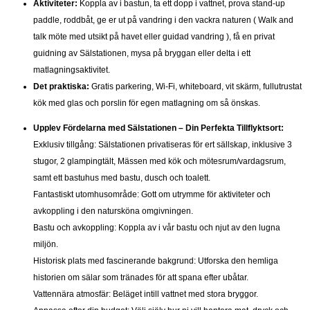
Aktiviteter:
Koppla av i bastun, ta ett dopp i vattnet, prova stand-up
paddle, roddbåt, ge er ut på vandring i den vackra naturen ( Walk and
talk möte med utsikt på havet eller guidad vandring ), få en privat
guidning av Sälstationen, mysa på bryggan eller delta i ett
matlagningsaktivitet.
Det praktiska:
Gratis parkering, Wi-Fi, whiteboard, vit skärm, fullutrustat
kök med glas och porslin för egen matlagning om så önskas.
Upplev Fördelarna med Sälstationen – Din Perfekta Tillflyktsort:
Exklusiv tillgång: Sälstationen privatiseras för ert sällskap, inklusive 3
stugor, 2 glampingtält, Mässen med kök och mötesrum/vardagsrum,
samt ett bastuhus med bastu, dusch och toalett.
Fantastiskt utomhusområde: Gott om utrymme för aktiviteter och
avkoppling i den natursköna omgivningen.
Bastu och avkoppling: Koppla av i vår bastu och njut av den lugna
miljön.
Historisk plats med fascinerande bakgrund: Utforska den hemliga
historien om sälar som tränades för att spana efter ubåtar.
Vattennära atmosfär: Beläget intill vattnet med stora bryggor.