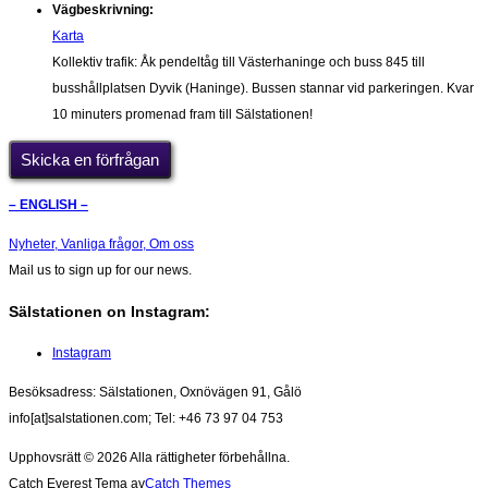
Vägbeskrivning:
Karta
Kollektiv trafik: Åk pendeltåg till Västerhaninge och buss 845 till
busshållplatsen Dyvik (Haninge). Bussen stannar vid parkeringen. Kvar
10 minuters promenad fram till Sälstationen!
Skicka en förfrågan
– ENGLISH –
Nyheter,
Vanliga frågor,
Om oss
Mail us to sign up for our news.
Sälstationen on Instagram:
Instagram
Besöksadress: Sälstationen, Oxnövägen 91, Gålö
info[at]salstationen.com; Tel: +46 73 97 04 753
Upphovsrätt © 2026
Alla rättigheter förbehållna.
Catch Everest Tema av
Catch Themes