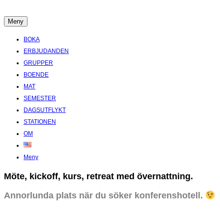
Hoppa
till
Meny
Boende Aktiviteter Möten Hemlig historia i Stockholms Skärgård
innehåll
BOKA
ERBJUDANDEN
GRUPPER
BOENDE
MAT
SEMESTER
DAGSUTFLYKT
STATIONEN
OM
Meny
Möte, kickoff, kurs, retreat med övernattning.
Annorlunda plats när du söker konferenshotell.