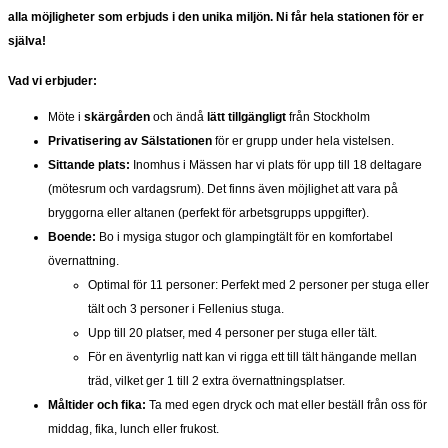
alla möjligheter som erbjuds i den unika miljön. Ni får hela stationen för er
själva!
Vad vi erbjuder:
Möte i
skärgården
och ändå
lätt tillgängligt
från Stockholm
Privatisering av Sälstationen
för er grupp under hela vistelsen.
Sittande plats:
Inomhus i Mässen har vi plats för upp till 18 deltagare
(mötesrum och vardagsrum). Det finns även möjlighet att vara på
bryggorna eller altanen (perfekt för arbetsgrupps uppgifter).
Boende:
Bo i mysiga stugor och glampingtält för en komfortabel
övernattning.
Optimal för 11 personer: Perfekt med 2 personer per stuga eller
tält och 3 personer i Fellenius stuga.
Upp till 20 platser, med 4 personer per stuga eller tält.
För en äventyrlig natt kan vi rigga ett till tält hängande mellan
träd, vilket ger 1 till 2 extra övernattningsplatser.
Måltider och fika:
Ta med egen dryck och mat eller beställ från oss för
middag, fika, lunch eller frukost.