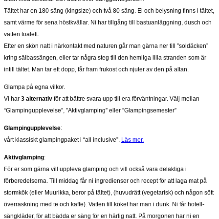
Tältet har en 180 säng (kingsize) och två 80 säng. El och belysning finns i tältet,
samt värme för sena höstkvällar. Ni har tillgång till bastuanläggning, dusch och
vatten toalett.
Efter en skön natt i närkontakt med naturen går man gärna ner till ”soldäcken”
kring sälbassängen, eller tar några steg till den hemliga lilla stranden som är
intill tältet. Man tar ett dopp, får fram frukost och njuter av den på altan.
Glampa på egna vilkor.
Vi har
3 alternativ
för att bättre svara upp till era förväntningar. Välj mellan
“Glampingupplevelse”, ”Aktivglamping” eller ”Glampingsemester”
Glampingupplevelse
:
vårt klassiskt glampingpaket i “all inclusive”.
Läs mer.
Aktivglamping
:
För er som gärna vill uppleva glamping och vill också vara delaktiga i
förberedelserna. Till middag får ni ingredienser och recept för att laga mat på
stormkök (eller Muurikka, beror på tältet), (huvudrätt (vegetarisk) och någon sött
överraskning med te och kaffe). Vatten till köket har man i dunk. Ni får hotell-
sängkläder, för att bädda er säng för en härlig natt. På morgonen har ni en