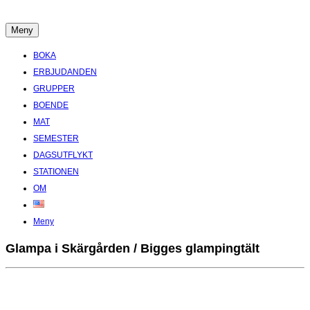
Hoppa
till
Meny
Boende Aktiviteter Möten Hemlig historia i Stockholms Skärgård
innehåll
BOKA
ERBJUDANDEN
GRUPPER
BOENDE
MAT
SEMESTER
DAGSUTFLYKT
STATIONEN
OM
Meny
Glampa i Skärgården / Bigges glampingtält