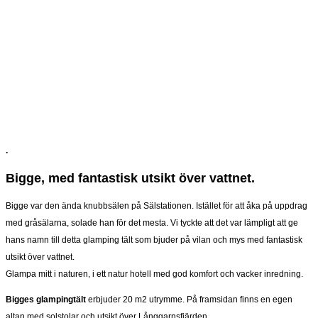
.
Bigge, med fantastisk utsikt över vattnet.
Bigge var den ända knubbsälen på Sälstationen. Istället för att åka på uppdrag
med gråsälarna, solade han för det mesta. Vi tyckte att det var lämpligt att ge
hans namn till detta glamping tält som bjuder på vilan och mys med fantastisk
utsikt över vattnet.
Glampa mitt i naturen, i ett natur hotell med god komfort och vacker inredning.
Bigges glampingtält
erbjuder 20 m2 utrymme. På framsidan finns en egen
altan med solstolar och utsikt över Långgarnsfjärden.