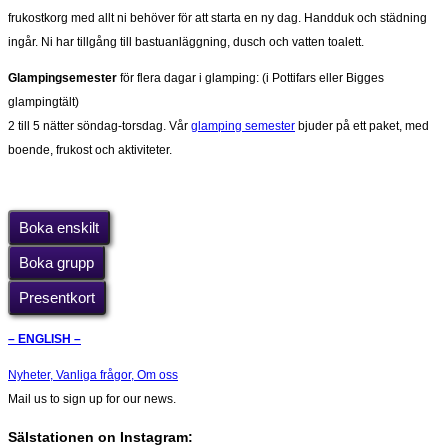
frukostkorg med allt ni behöver för att starta en ny dag. Handduk och städning
ingår. Ni har tillgång till bastuanläggning, dusch och vatten toalett.
Glampingsemester
för flera dagar i glamping: (i Pottifars eller Bigges
glampingtält)
2 till 5 nätter söndag-torsdag. Vår
glamping semester
bjuder på ett paket, med
boende, frukost och aktiviteter.
Boka enskilt
Boka grupp
Presentkort
– ENGLISH –
Nyheter,
Vanliga frågor,
Om oss
Mail us to sign up for our news.
Sälstationen on Instagram: