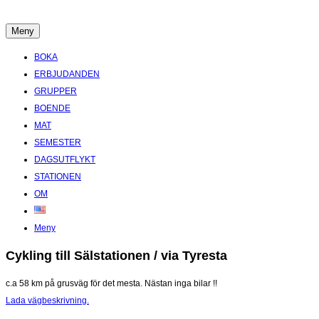
Hoppa
till
Meny
Boende Aktiviteter Möten Hemlig historia i Stockholms Skärgård
innehåll
BOKA
ERBJUDANDEN
GRUPPER
BOENDE
MAT
SEMESTER
DAGSUTFLYKT
STATIONEN
OM
Meny
Cykling till Sälstationen / via Tyresta
c.a 58 km på grusväg för det mesta. Nästan inga bilar !!
Lada vägbeskrivning.